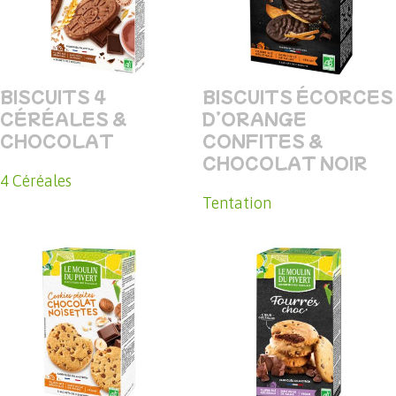
BISCUITS 4
BISCUITS ÉCORCES
CÉRÉALES &
D’ORANGE
CHOCOLAT
CONFITES &
CHOCOLAT NOIR
4 Céréales
Tentation