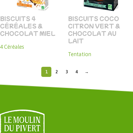
BISCUITS 4
BISCUITS COCO
CÉRÉALES &
CITRON VERT &
CHOCOLAT MIEL
CHOCOLAT AU
LAIT
4 Céréales
Tentation
1
2
3
4
→