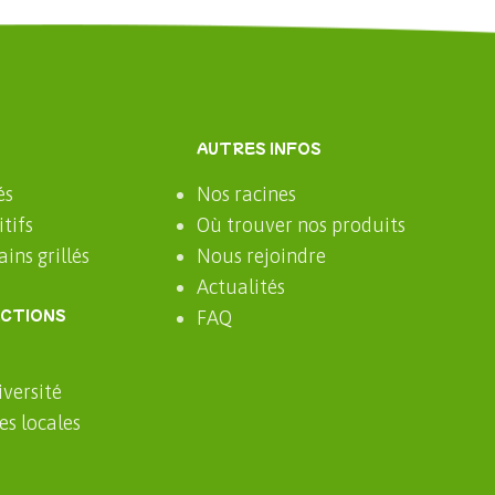
AUTRES INFOS
és
Nos racines
tifs
Où trouver nos produits
ins grillés
Nous rejoindre
Actualités
ACTIONS
FAQ
iversité
res locales